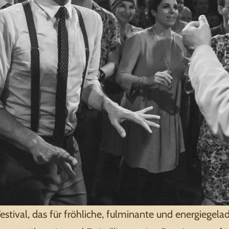
stival, das für fröhliche, fulminante und energiegelad