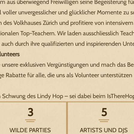
eam aus überwiegend Freiwilligen seine Begeisterung f
al voller unvergesslicher und glücklicher Momente zu s
en des Volkhauses Zürich und profitiere von intensive
ionalen Top-Teachern. Wir laden ausschliesslich Teach
 auch durch ihre qualifizierten und inspirierenden U
lunteers
 unsere exklusiven Vergünstigungen und mach das Bes
 Rabatte für alle, die uns als Volunteer unterstützen
n Schwung des Lindy Hop – sei dabei beim IsThereHop
3
5
WILDE PARTIES
ARTISTS UND DJS