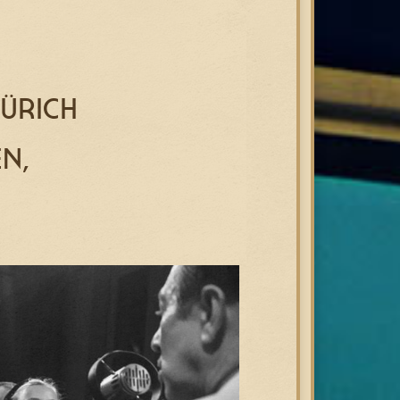
ZÜRICH
N,