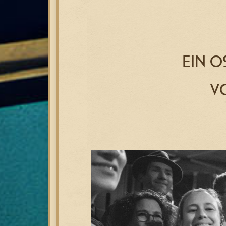
EIN O
V